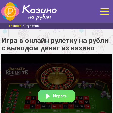
Главная
Рулетка
Игра в онлайн рулетку на рубли
с выводом денег из казино
Играть