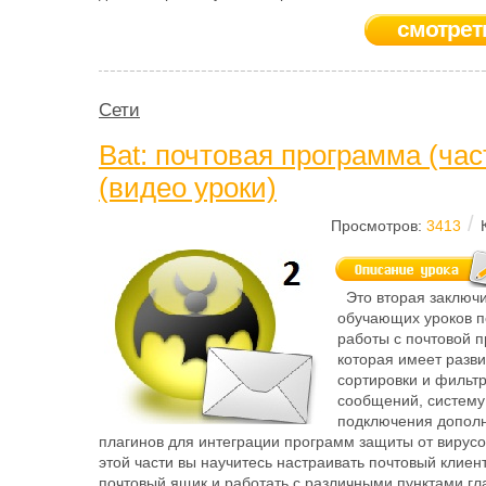
смотрет
Сети
Bat: почтовая программа (час
(видео уроки)
/
Просмотров:
3413
Это вторая заключи
обучающих уроков п
работы с почтовой п
которая имеет разв
сортировки и фильт
сообщений, систему
подключения допол
плагинов для интеграции программ защиты от вирусо
этой части вы научитесь настраивать почтовый клиент
почтовый ящик и работать с различными пунктами гл