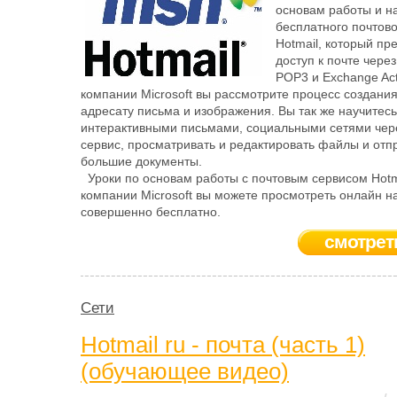
основам работы и н
бесплатного почтово
Hotmail, который пр
доступ к почте чере
POP3 и Exchange Act
компании Microsoft вы рассмотрите процесс создания
адресату письма и изображения. Вы так же научитесь
интерактивными письмами, социальными сетями чер
сервис, просматривать и редактировать файлы и отп
большие документы.
Уроки по основам работы с почтовым сервисом Hotma
компании Microsoft вы можете просмотреть онлайн н
совершенно бесплатно.
смотрет
Сети
Hotmail ru - почта (часть 1)
(обучающее видео)