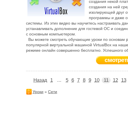
создания некой пла
создания на ней сре
изолирующей друг о
программы и даже 
системы. Из этих видео вы научитесь настраивать да
устанавливать дополнение для гостевой ОС и соедин
с основным компьютером.
Вы можете смотреть обучающие уроки по основам р
популярной виртуальной машиной VirtualBox на наше
режиме онлайн совершенно бесплатно. Успешного о
смотрет
Назад
1
...
5
6
7
8
9
10
11
12
13
Уроки
»
Сети