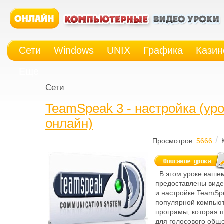
Сети
Windows
UNIX
Графика
Казин
Еще
Сети
TeamSpeak 3 - настройка (ур
онлайн)
/
Просмотров:
5666
В этом уроке ваше
предоставлены виде
и настройке TeamSp
популярной компью
програмы, которая 
для голосового обще