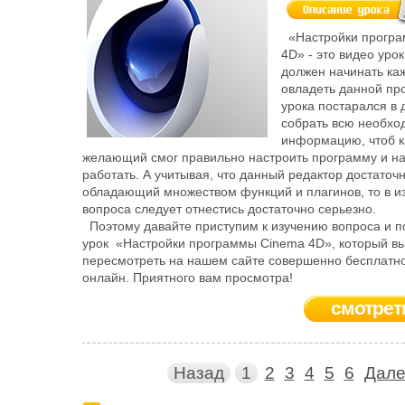
«Настройки програ
4D» - это видео урок
должен начинать к
овладеть данной пр
урока постарался в
собрать всю необх
информацию, чтоб 
желающий смог правильно настроить программу и на
работать. А учитывая, что данный редактор достаточ
обладающий множеством функций и плагинов, то в и
вопроса следует отнестись достаточно серьезно.
Поэтому давайте приступим к изучению вопроса и 
урок «Настройки программы Cinema 4D», который вы
пересмотреть на нашем сайте совершенно бесплатно
онлайн. Приятного вам просмотра!
смотрет
Назад
1
2
3
4
5
6
Дал