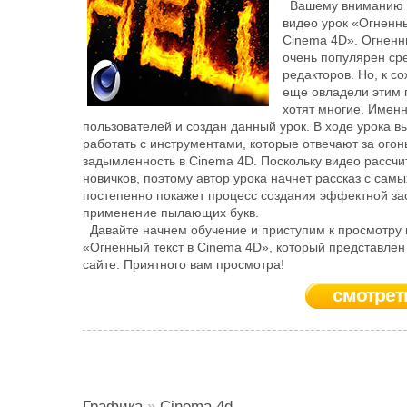
Вашему вниманию 
видео урок «Огненны
Cinema 4D». Огнен
очень популярен ср
редакторов. Но, к с
еще овладели этим 
хотят многие. Именн
пользователей и создан данный урок. В ходе урока в
работать с инструментами, которые отвечают за огонь
задымленность в Cinema 4D. Поскольку видео рассчи
новичков, поэтому автор урока начнет рассказ с самы
постепенно покажет процесс создания эффектной зас
применение пылающих букв.
Давайте начнем обучение и приступим к просмотру 
«Огненный текст в Cinema 4D», который представле
сайте. Приятного вам просмотра!
смотрет
Графика
»
Cinema 4d