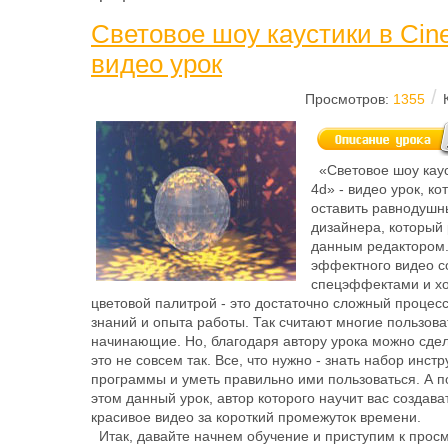
Световое шоу каустики в Cin
видео урок
/
Просмотров:
1355
«Световое шоу каус
4d» - видео урок, к
оставить равнодушн
дизайнера, который 
данным редактором
эффектного видео с
спецэффектами и х
цветовой палитрой - это достаточно сложный процес
знаний и опыта работы. Так считают многие пользов
начинающие. Но, благодаря автору урока можно сдел
это не совсем так. Все, что нужно - знать набор инст
программы и уметь правильно ими пользоваться. А п
этом данный урок, автор которого научит вас создава
красивое видео за короткий промежуток времени.
Итак, давайте начнем обучение и приступим к прос