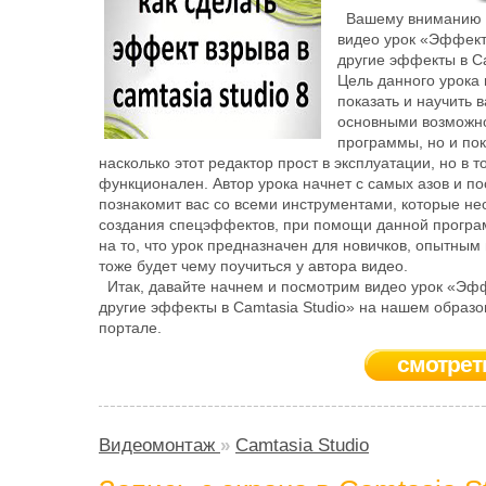
Вашему вниманию 
видео урок «Эффект
другие эффекты в Ca
Цель данного урока 
показать и научить 
основными возможн
программы, но и пок
насколько этот редактор прост в эксплуатации, но в 
функционален. Автор урока начнет с самых азов и п
познакомит вас со всеми инструментами, которые н
создания спецэффектов, при помощи данной програ
на то, что урок предназначен для новичков, опытным
тоже будет чему поучиться у автора видео.
Итак, давайте начнем и посмотрим видео урок «Эфф
другие эффекты в Camtasia Studio» на нашем образ
портале.
смотрет
Видеомонтаж
»
Camtasia Studio