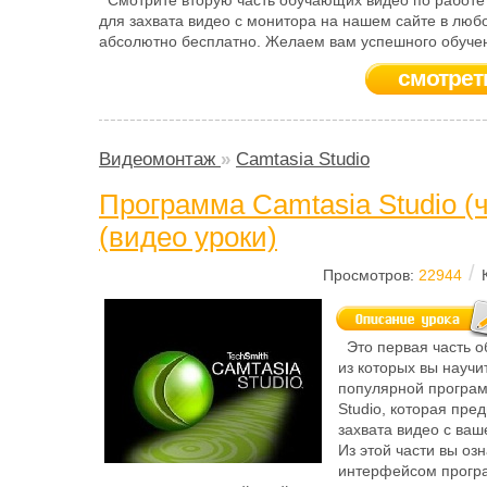
Смотрите вторую часть обучающих видео по работе
для захвата видео с монитора на нашем сайте в люб
абсолютно бесплатно. Желаем вам успешного обуче
смотрет
Видеомонтаж
»
Camtasia Studio
Программа Camtasia Studio (ч
(видео уроки)
/
Просмотров:
22944
Это первая часть 
из которых вы научи
популярной програм
Studio, которая пре
захвата видео с ваш
Из этой части вы оз
интерфейсом прогр