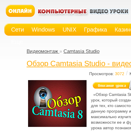
Сети
Windows
UNIX
Графика
Казин
Еще
Видеомонтаж
»
Camtasia Studio
Обзор Camtasia Studio - виде
/
Просмотров:
3072
«Обзор Camtasia St
урок, который созда
для тех, кто самост
данную программу и
максимально изучит
возможности ее и фу
урока автор познако