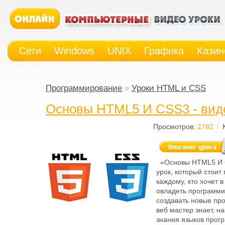
Сети
Windows
UNIX
Графика
Казин
Еще
Программирование
»
Уроки HTML и CSS
Основы HTML5 И CSS3 - вид
/
Просмотров:
2782
«Основы HTML5 И C
урок, который стоит
каждому, кто хочет 
овладеть программ
создавать новые пр
веб мастер знает, н
знания языков прог