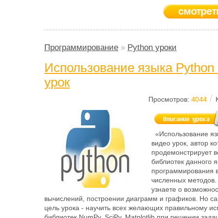
смотрет
Программирование
»
Python уроки
Использование языка Python 
урок
/
Просмотров:
4044
«Использование язы
видео урок, автор ко
продемонстрирует в
библиотек данного 
программирования в
численных методов. 
узнаете о возможно
вычислений, построении диаграмм и графиков. Но с
цель урока - научить всех желающих правильному и
библиотек NumPy, SciPy, Matplotlib при решении зада