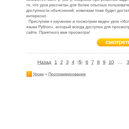
то, что урок рассчитан для более опытных пользоват
доступности объяснений, новичкам тоже будет доста
интересно.
Приступим к изучению и посмотрим видео урок «Ис
языка Python», который всегда доступен для просмо
сайте. Приятного вам просмотра!
смотрет
Назад
1
2
3
4
5
6
7
8
9
10
...
Уроки
»
Программирование