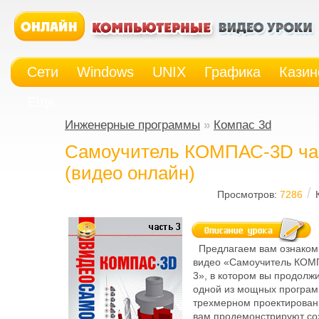
Сети
Windows
UNIX
Графика
Казин
Еще
Инженерные программы
»
Компас 3d
Самоучитель КОМПАС-3D ча
(видео онлайн)
/
Просмотров:
7286
Предлагаем вам ознакоми
видео «Самоучитель КОМ
3», в котором вы продолж
одной из мощных програм
трехмерном проектировани
вам продемонстрируют со