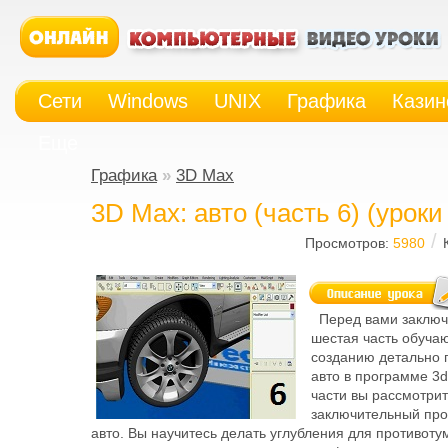
Сети
Windows
UNIX
Графика
Казин
Еще
Графика
»
3D Max
3D Max: авто (часть 6) (уроки
/
Просмотров:
5980
Перед вами заключ
шестая часть обуча
созданию детально 
авто в программе 3d
части вы рассмотри
заключительный про
авто. Вы научитесь делать углубления для противот