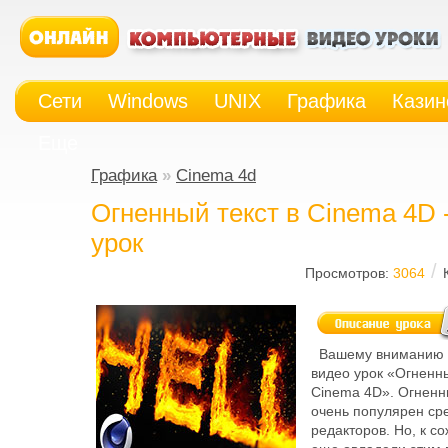
Сети
Windows
UNIX
Графика
Казин
Еще
Графика
»
Cinema 4d
Огненный текст в Cinema 4D 
урок
/
Просмотров:
3064
Вашему вниманию 
видео урок «Огненны
Cinema 4D». Огнен
очень популярен ср
редакторов. Но, к с