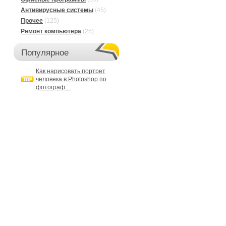
Антивирусные системы
(45)
Прочее
(125)
Ремонт компьютера
(25)
Популярное
Как нарисовать портрет
человека в Photoshop по
фотограф ...