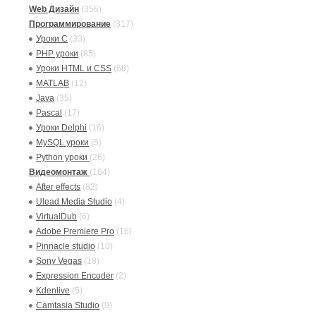
Web Дизайн
(356)
Программирование
(317)
Уроки C
(33)
PHP уроки
(85)
Уроки HTML и CSS
(68)
MATLAB
(12)
Java
(35)
Pascal
(17)
Уроки Delphi
(16)
MySQL уроки
(5)
Python уроки
(26)
Видеомонтаж
(164)
After effects
(82)
Ulead Media Studio
(4)
VirtualDub
(6)
Adobe Premiere Pro
(16)
Pinnacle studio
(10)
Sony Vegas
(18)
Expression Encoder
(2)
Kdenlive
(5)
Camtasia Studio
(9)