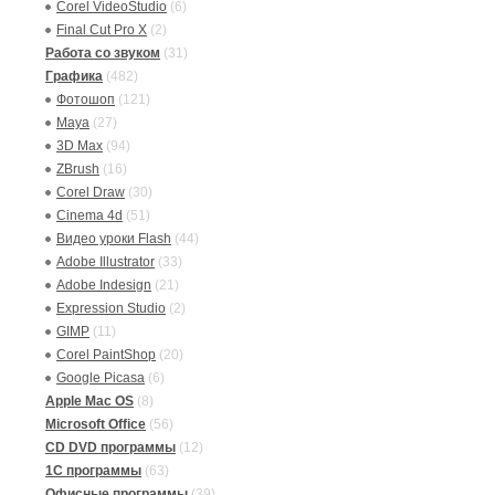
Corel VideoStudio
(6)
Final Cut Pro X
(2)
Работа со звуком
(31)
Графика
(482)
Фотошоп
(121)
Maya
(27)
3D Max
(94)
ZBrush
(16)
Corel Draw
(30)
Cinema 4d
(51)
Видео уроки Flash
(44)
Adobe Illustrator
(33)
Adobe Indesign
(21)
Expression Studio
(2)
GIMP
(11)
Corel PaintShop
(20)
Google Picasa
(6)
Apple Mac OS
(8)
Microsoft Office
(56)
CD DVD программы
(12)
1C программы
(63)
Офисные программы
(39)