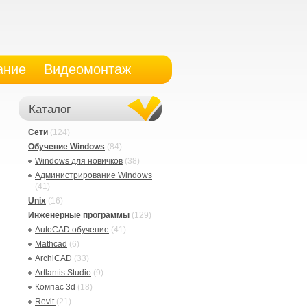
ание
Видеомонтаж
Каталог
Сети
(124)
Обучение Windows
(84)
Windows для новичков
(38)
Администрирование Windows
(41)
Unix
(16)
Инженерные программы
(129)
AutoCAD обучение
(41)
Mathcad
(6)
ArchiCAD
(33)
Artlantis Studio
(9)
Компас 3d
(18)
Revit
(21)