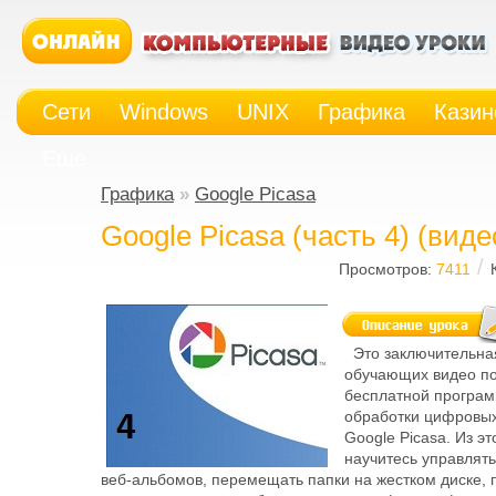
Сети
Windows
UNIX
Графика
Казин
Еще
Графика
»
Google Picasa
Google Picasa (часть 4) (виде
/
Просмотров:
7411
Это заключительная
обучающих видео по
бесплатной програм
обработки цифровы
Google Picasa. Из эт
научитесь управлят
веб-альбомов, перемещать папки на жестком диске, 