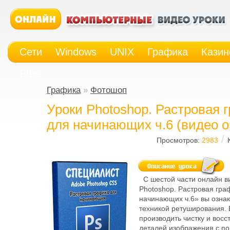
Сети
Windows
UNIX
Графика
Казин
Еще
Графика
»
Фотошоп
Уроки Photoshop. Растровая 
для начинающих ч.6 (видео о
/
Просмотров:
2983
С шестой части онлайн в
Photoshop. Растровая гра
начинающих ч.6» вы ознак
техникой ретуширования. 
производить чистку и вос
деталей изображения с 