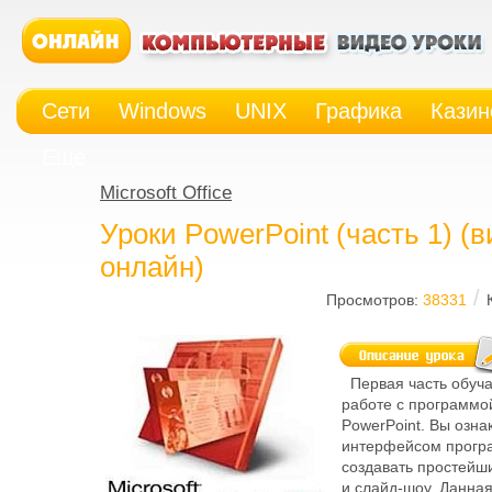
Сети
Windows
UNIX
Графика
Казин
Еще
Microsoft Office
Уроки PowerPoint (часть 1) (
онлайн)
/
Просмотров:
38331
Первая часть обуч
работе с программой 
PowerPoint. Вы озна
интерфейсом прогр
создавать простейш
и слайд-шоу. Данна