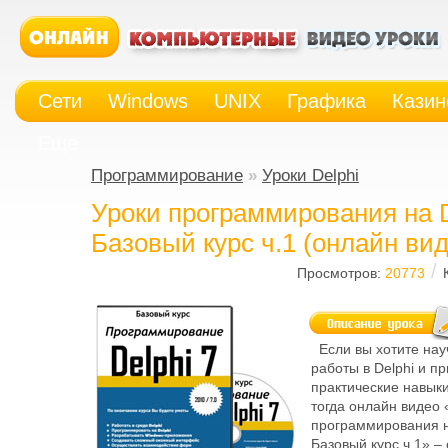
Сети
Windows
UNIX
Графика
Казин
Еще
Программирование
»
Уроки Delphi
Уроки программирования на D
Базовый курс ч.1 (онлайн вид
/
Просмотров:
20773
Если вы хотите нау
работы в Delphi и п
практические навыки
тогда онлайн видео 
программирования н
Базовый курс ч.1» –