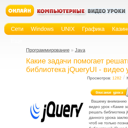
Сети
Windows
UNIX
Графика
Казин
Еще
Программирование
»
Java
Какие задачи помогает решат
библиотека jQueryUI - видео 
/
Просмотров:
1282
Вашему вниманию 
видео урок «Какие з
решать библиотека j
данного урока заклю
чтоб не только позн