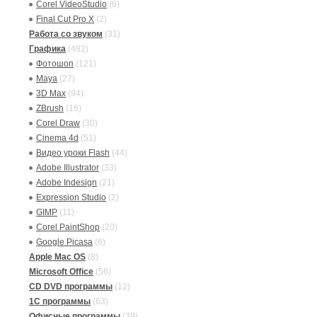
Corel VideoStudio
(6)
Final Cut Pro X
(2)
Работа со звуком
(31)
Графика
(482)
Фотошоп
(121)
Maya
(27)
3D Max
(94)
ZBrush
(16)
Corel Draw
(30)
Cinema 4d
(51)
Видео уроки Flash
(44)
Adobe Illustrator
(33)
Adobe Indesign
(21)
Expression Studio
(2)
GIMP
(11)
Corel PaintShop
(20)
Google Picasa
(6)
Apple Mac OS
(8)
Microsoft Office
(56)
CD DVD программы
(12)
1C программы
(63)
Офисные программы
(39)