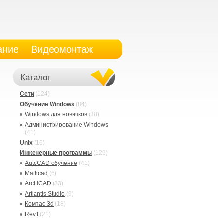
ание
Видеомонтаж
Каталог
Сети
(124)
Обучение Windows
(84)
Windows для новичков
(38)
Администрирование Windows
(41)
Unix
(16)
Инженерные программы
(129)
AutoCAD обучение
(41)
Mathcad
(6)
ArchiCAD
(33)
Artlantis Studio
(9)
Компас 3d
(18)
Revit
(21)