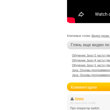
Ключевые слова:
Видео уроки
Глянь еще видео по
Обучение Java (2 часть) (в
Обучение Java (4 часть) (в
Обучение Java (1 часть) (в
Java. Основы программиров
Java. Основы программиров
Комментарии
Sinner
(20 июля 2012 13:48)
Про оператор switch.