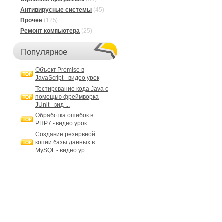
Антивирусные системы
(45)
Прочее
(125)
Ремонт компьютера
(25)
Популярное
Объект Promise в
JavaScript - видео урок
Тестирование кода Java с
помощью фреймворка
JUnit - вид ...
Обработка ошибок в
PHP7 - видео урок
Создание резервной
копии базы данных в
MySQL - видео ур ...