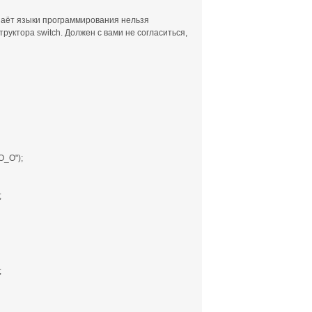
наёт языки программирования нельзя
руктора switch. Должен с вами не согласиться,
O_O");
;
;