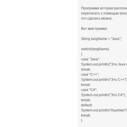
Программа которая распоз
переписать с помощью конст
это сделать можно.
Вот вам пример:
String langName = "Java";
switch(langName)
{
case "Java":
System.out.println("Это Java 
break;
case "C++":
System.out.println("Это C++")
break;
case "C#":
System.out.println("Это C#");
break;
default:
System.out.println("Ошибка!")
break;
}