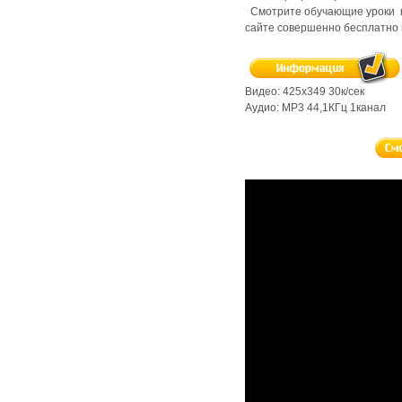
Смотрите обучающие уроки п
сайте совершенно бесплатно в
Видео: 425х349 30к/сек
Аудио: MP3 44,1КГц 1канал