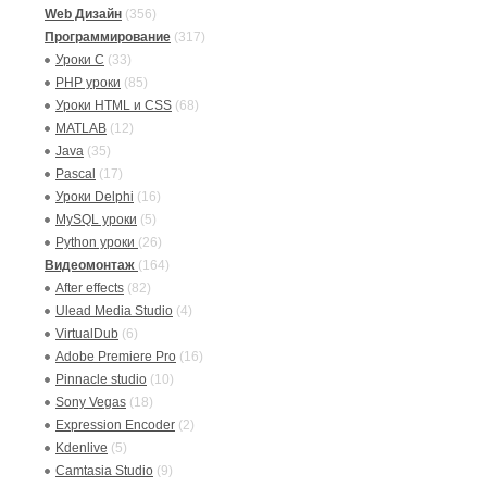
Web Дизайн
(356)
Программирование
(317)
Уроки C
(33)
PHP уроки
(85)
Уроки HTML и CSS
(68)
MATLAB
(12)
Java
(35)
Pascal
(17)
Уроки Delphi
(16)
MySQL уроки
(5)
Python уроки
(26)
Видеомонтаж
(164)
After effects
(82)
Ulead Media Studio
(4)
VirtualDub
(6)
Adobe Premiere Pro
(16)
Pinnacle studio
(10)
Sony Vegas
(18)
Expression Encoder
(2)
Kdenlive
(5)
Camtasia Studio
(9)