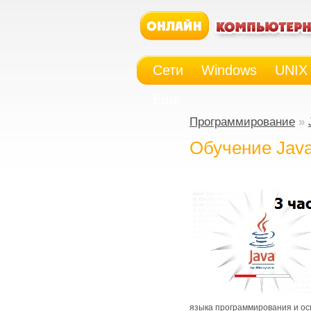
Сети
Windows
UNIX
Еще
Программирование
»
Обучение Java
языка программирования и ос