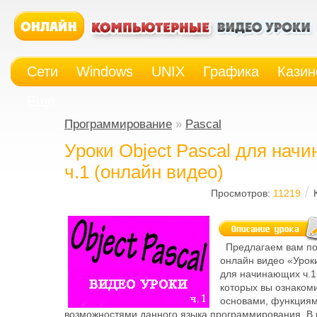
Сети
Windows
UNIX
Графика
Казин
Еще
Программирование
»
Pascal
Уроки Object Pascal для нач
ч.1 (онлайн видео)
/
Просмотров:
11219
Предлагаем вам по
онлайн видео «Уроки
для начинающих ч.1
которых вы ознакоми
основами, функциям
возможностями данного языка программирования. В 