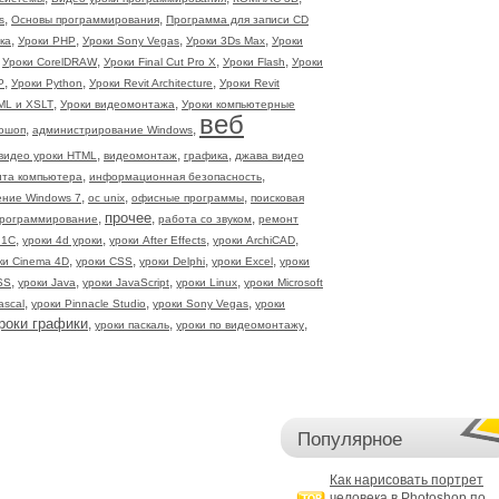
,
,
s
Основы программирования
Программа для записи CD
,
,
,
,
ка
Уроки PHP
Уроки Sony Vegas
Уроки 3Ds Max
Уроки
,
,
,
,
Уроки CorelDRAW
Уроки Final Cut Pro X
Уроки Flash
Уроки
,
,
,
P
Уроки Python
Уроки Revit Architecture
Уроки Revit
,
,
ML и XSLT
Уроки видеомонтажа
Уроки компьютерные
веб
,
,
ошоп
администрирование Windows
,
,
,
видео уроки HTML
видеомонтаж
графика
джава видео
,
,
та компьютера
информационная безопасность
,
,
,
ение Windows 7
ос unix
офисные программы
поисковая
прочее
,
,
,
рограммирование
работа со звуком
ремонт
,
,
,
,
 1С
уроки 4d уроки
уроки After Effects
уроки ArchiCAD
,
,
,
,
ки Cinema 4D
уроки CSS
уроки Delphi
уроки Excel
уроки
,
,
,
,
SS
уроки Java
уроки JavaScript
уроки Linux
уроки Microsoft
,
,
,
ascal
уроки Pinnacle Studio
уроки Sony Vegas
уроки
роки графики
,
,
,
уроки паскаль
уроки по видеомонтажу
Популярное
Как нарисовать портрет
человека в Photoshop по