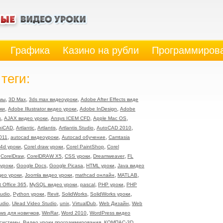
Графика
Казино на рубли
Программиров
теги:
,
,
,
мы
3D Max
3ds max видеоуроки
Adobe After Effects виде
,
,
,
оки
Adobe Illustrator видео уроки
Adobe InDesign
Adobe
,
,
,
,
s
AJAX видео уроки
Ansys ICEM CFD
Apple Mac OS
,
,
,
,
,
hiCAD
Artlantic
Artlantis
Artlantis Studio
AutoCAD 2010
,
,
,
011
autocad видеоуроки
Autocad обучение
Camtasia
,
,
,
4d уроки
Corel draw уроки
Corel PaintShop
Corel
,
,
,
,
,
CorelDraw
CorelDRAW X5
CSS уроки
Dreamweaver
FL
,
,
,
,
 уроки
Google Docs
Google Picasa
HTML уроки
Java видео
,
,
,
,
идео уроки
Joomla видео уроки
mathcad онлайн
MATLAB
,
,
,
,
t Office 365
MySQL видео уроки
pascal
PHP уроки
PHP
,
,
,
,
,
tudio
Python уроки
Revit
SolidWorks
SolidWorks уроки
,
,
,
,
,
udio
Ulead Video Studio
unix
VirtualDub
Web Дизайн
Web
,
,
,
ws для новичков
WinRar
Word 2010
WordPress видео
,
,
,
 системы
Видео уроки программирования
КОМПАС-3D