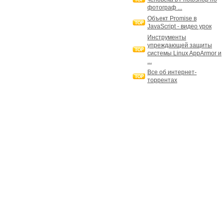
фотограф ...
Объект Promise в
JavaScript - видео урок
Инструменты
упреждающей защиты
системы Linux AppArmor и
...
Все об интернет-
торрентах