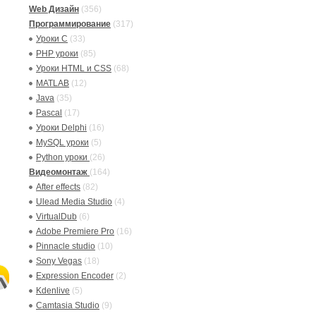
Web Дизайн
(356)
Программирование
(317)
Уроки C
(33)
PHP уроки
(85)
Уроки HTML и CSS
(68)
MATLAB
(12)
Java
(35)
Pascal
(17)
Уроки Delphi
(16)
MySQL уроки
(5)
Python уроки
(26)
Видеомонтаж
(164)
After effects
(82)
Ulead Media Studio
(4)
VirtualDub
(6)
Adobe Premiere Pro
(16)
Pinnacle studio
(10)
Sony Vegas
(18)
Expression Encoder
(2)
Kdenlive
(5)
Camtasia Studio
(9)