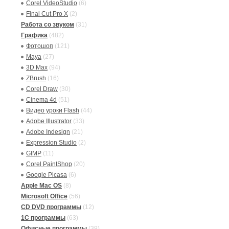
Corel VideoStudio
(6)
Final Cut Pro X
(2)
Работа со звуком
(31)
Графика
(482)
Фотошоп
(121)
Maya
(27)
3D Max
(94)
ZBrush
(16)
Corel Draw
(30)
Cinema 4d
(51)
Видео уроки Flash
(44)
Adobe Illustrator
(33)
Adobe Indesign
(21)
Expression Studio
(2)
GIMP
(11)
Corel PaintShop
(20)
Google Picasa
(6)
Apple Mac OS
(8)
Microsoft Office
(56)
CD DVD программы
(12)
1C программы
(63)
Офисные программы
(39)