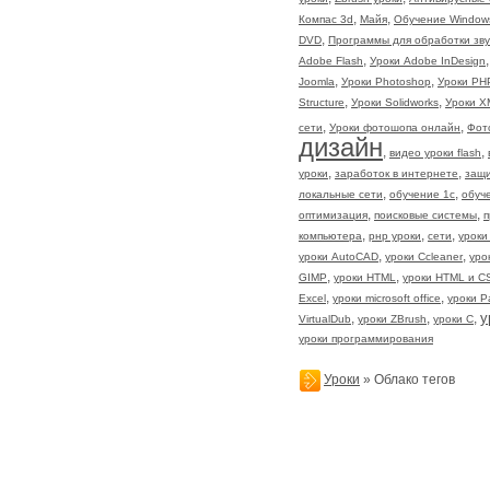
,
,
Компас 3d
Майя
Обучение Window
,
DVD
Программы для обработки зву
,
Adobe Flash
Уроки Adobe InDesign
,
,
Joomla
Уроки Photoshop
Уроки PH
,
,
Structure
Уроки Solidworks
Уроки X
,
,
сети
Уроки фотошопа онлайн
Фот
дизайн
,
,
видео уроки flash
,
,
уроки
заработок в интернете
защи
,
,
локальные сети
обучение 1с
обуч
,
,
оптимизация
поисковые системы
п
,
,
,
компьютера
рнр уроки
сети
уроки
,
,
уроки AutoCAD
уроки Ccleaner
уро
,
,
GIMP
уроки HTML
уроки HTML и C
,
,
Excel
уроки microsoft office
уроки P
у
,
,
,
VirtualDub
уроки ZBrush
уроки С
уроки программирования
Уроки
» Облако тегов