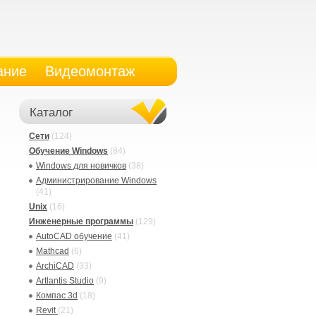
ание
Видеомонтаж
Каталог
Сети
(124)
Обучение Windows
(84)
Windows для новичков
(38)
Администрирование Windows
(41)
Unix
(16)
Инженерные программы
(129)
AutoCAD обучение
(41)
Mathcad
(6)
ArchiCAD
(33)
Artlantis Studio
(9)
Компас 3d
(18)
Revit
(21)