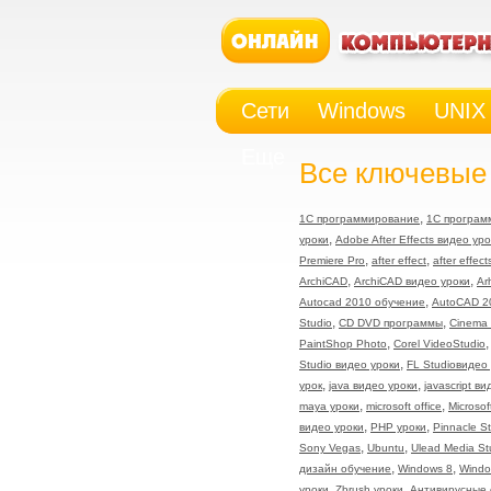
Сети
Windows
UNIX
Еще
Все ключевые 
,
1С программирование
1С програм
,
уроки
Adobe After Effects видео ур
,
,
Premiere Pro
after effect
after effect
,
,
ArchiCAD
ArchiCAD видео уроки
Ar
,
Autocad 2010 обучение
AutoCAD 2
,
,
Studio
CD DVD программы
Cinema 
,
PaintShop Photo
Corel VideoStudio
,
Studio видео уроки
FL Studioвидео
,
,
урок
java видео уроки
javascript в
,
,
maya уроки
microsoft office
Microsof
,
,
видео уроки
PHP уроки
Pinnacle S
,
,
Sony Vegas
Ubuntu
Ulead Media St
,
,
дизайн обучение
Windows 8
Windo
,
,
уроки
Zbrush уроки
Антивирусные