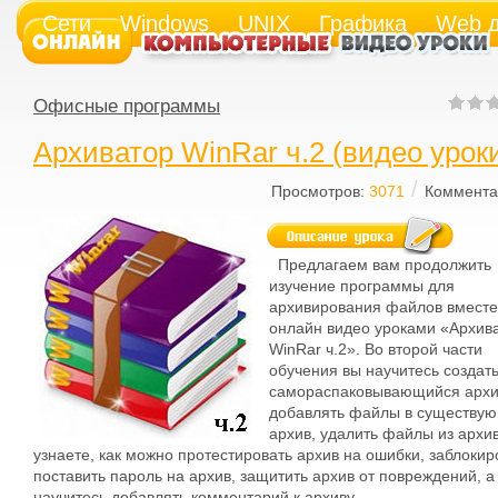
Сети
Windows
UNIX
Графика
Web д
Офисные программы
Архиватор WinRar ч.2 (видео урок
/
Просмотров:
3071
Коммента
Предлагаем вам продолжить
изучение программы для
архивирования файлов вместе
онлайн видео уроками «Архив
WinRar ч.2». Во второй части
обучения вы научитесь создат
самораспаковывающийся архи
добавлять файлы в существу
архив, удалить файлы из архи
узнаете, как можно протестировать архив на ошибки, заблокир
поставить пароль на архив, защитить архив от повреждений, а
научитесь добавлять комментарий к архиву.