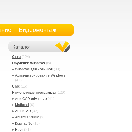
ание
Видеомонтаж
Каталог
Сети
(124)
Обучение Windows
(84)
Windows для новичков
(38)
Администрирование Windows
(41)
Unix
(16)
Инженерные программы
(129)
AutoCAD обучение
(41)
Mathcad
(6)
ArchiCAD
(33)
Artlantis Studio
(9)
Компас 3d
(18)
Revit
(21)