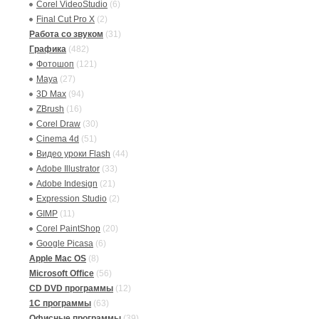
Corel VideoStudio
(6)
Final Cut Pro X
(2)
Работа со звуком
(31)
Графика
(482)
Фотошоп
(121)
Maya
(27)
3D Max
(94)
ZBrush
(16)
Corel Draw
(30)
Cinema 4d
(51)
Видео уроки Flash
(44)
Adobe Illustrator
(33)
Adobe Indesign
(21)
Expression Studio
(2)
GIMP
(11)
Corel PaintShop
(20)
Google Picasa
(6)
Apple Mac OS
(8)
Microsoft Office
(56)
CD DVD программы
(12)
1C программы
(63)
Офисные программы
(39)