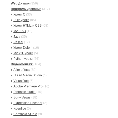
Web Дизайн
(356)
Программирование
(317)
Уроки C
(33)
PHP уроки
(85)
Уроки HTML и CSS
(68)
MATLAB
(12)
Java
(35)
Pascal
(17)
Уроки Delphi
(16)
MySQL уроки
(5)
Python уроки
(26)
Видеомонтаж
(164)
After effects
(82)
Ulead Media Studio
(4)
VirtualDub
(6)
Adobe Premiere Pro
(16)
Pinnacle studio
(10)
Sony Vegas
(18)
Expression Encoder
(2)
Kdenlive
(5)
Camtasia Studio
(9)