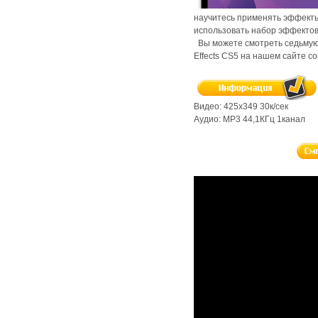
научитесь применять эффекты
использовать набор эффектов
Вы можете смотреть седьмую ч
Effects CS5 на нашем сайте с
Видео: 425х349 30к/сек
Аудио: MP3 44,1КГц 1канал