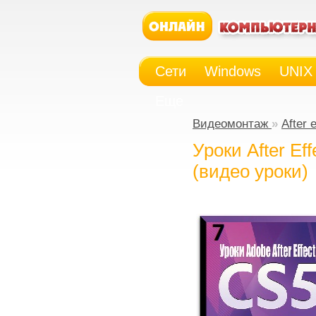
Сети
Windows
UNIX
Еще
Видеомонтаж
»
After 
Уроки After Ef
(видео уроки)