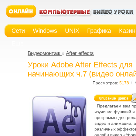
Сети
Windows
UNIX
Графика
Казин
Еще
Видеомонтаж
»
After effects
Уроки Adobe After Effects для
начинающих ч.7 (видео онла
/
Просмотров:
5178
Предлагаем вам пр
изучение функций и
программы для ред
видео и анимации, а
различных эффекто
онлайн видео «Уроки