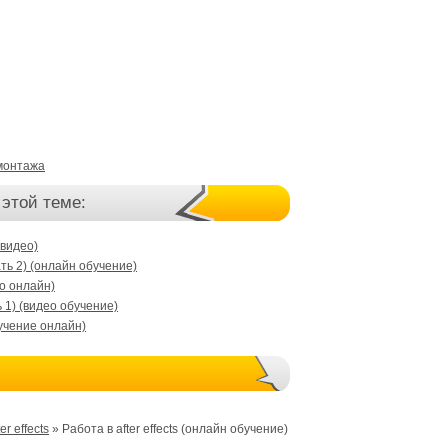
монтажа
 этой теме:
 видео)
чать 2) (онлайн обучение)
ео онлайн)
ь 1) (видео обучение)
обучение онлайн)
ter effects
» Работа в after effects (онлайн обучение)