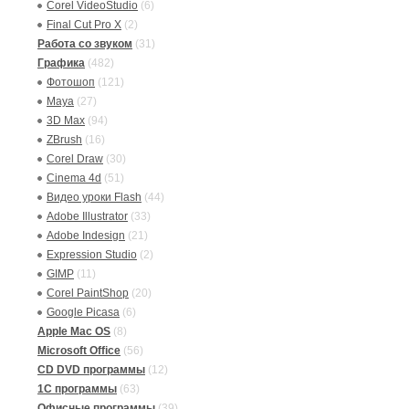
Corel VideoStudio
(6)
Final Cut Pro X
(2)
Работа со звуком
(31)
Графика
(482)
Фотошоп
(121)
Maya
(27)
3D Max
(94)
ZBrush
(16)
Corel Draw
(30)
Cinema 4d
(51)
Видео уроки Flash
(44)
Adobe Illustrator
(33)
Adobe Indesign
(21)
Expression Studio
(2)
GIMP
(11)
Corel PaintShop
(20)
Google Picasa
(6)
Apple Mac OS
(8)
Microsoft Office
(56)
CD DVD программы
(12)
1C программы
(63)
Офисные программы
(39)