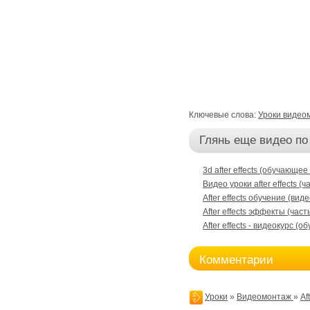
Ключевые слова:
Уроки видео
Глянь еще видео по
3d after effects (обучающее
Видео уроки after effects (
After effects обучение (вид
After effects эффекты (част
After effects - видеокурс (
Комментарии
Уроки
»
Видеомонтаж
»
Af