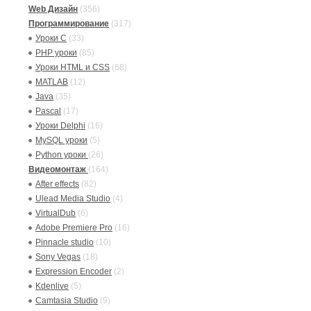
Web Дизайн
(356)
Программирование
(317)
Уроки C
(33)
PHP уроки
(85)
Уроки HTML и CSS
(68)
MATLAB
(12)
Java
(35)
Pascal
(17)
Уроки Delphi
(16)
MySQL уроки
(5)
Python уроки
(26)
Видеомонтаж
(164)
After effects
(82)
Ulead Media Studio
(4)
VirtualDub
(6)
Adobe Premiere Pro
(16)
Pinnacle studio
(10)
Sony Vegas
(18)
Expression Encoder
(2)
Kdenlive
(5)
Camtasia Studio
(9)