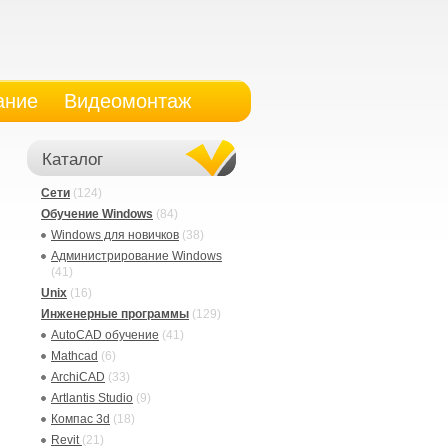
ание
Видеомонтаж
Каталог
Сети
(124)
Обучение Windows
(84)
Windows для новичков
(38)
Администрирование Windows
(41)
Unix
(16)
Инженерные программы
(129)
AutoCAD обучение
(41)
Mathcad
(6)
ArchiCAD
(33)
Artlantis Studio
(9)
Компас 3d
(18)
Revit
(21)