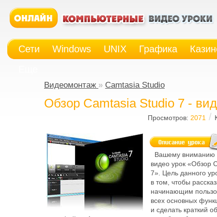
Сети
Windows
UNIX
Графика
Казин
Еще
Видеомонтаж
»
Camtasia Studio
Обзор Camtasia Studio 7 - ви
/
Просмотров:
2071
Вашему вниманию 
видео урок «Обзор C
7». Цель данного ур
в том, чтобы рассказ
начинающим пользо
всех основных функ
и сделать краткий о