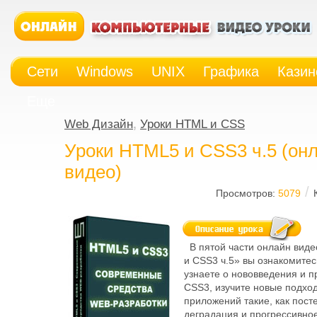
Сети
Windows
UNIX
Графика
Казин
Еще
Web Дизайн
,
Уроки HTML и CSS
Уроки HTML5 и CSS3 ч.5 (он
видео)
/
Просмотров:
5079
В пятой части онлайн вид
и CSS3 ч.5» вы ознакомитес
узнаете о нововведения и 
CSS3, изучите новые подход
приложений такие, как пост
деградация и прогрессивно