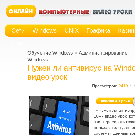
Сети
Windows
UNIX
Графика
Казин
Еще
Обучение Windows
»
Администрирование
Windows
Нужен ли антивирус на Windo
видео урок
/
Просмотров:
2419
«Нужен ли антивир
10» - видео урок, к
заинтересовать каж
пользователя данно
системы. Данный воп