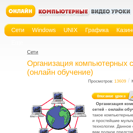
Сети
Windows
UNIX
Графика
Казин
Еще
Сети
Организация компьютерных 
(онлайн обучение)
/
Просмотров:
13609
Организация ком
сетей - онлайн об
такое компьютерные
и простейшие муль
технологии. Данное 
вам полное предста