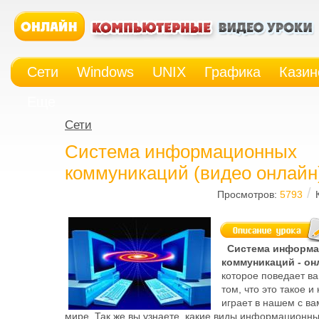
Сети
Windows
UNIX
Графика
Казин
Еще
Сети
Система информационных
коммуникаций (видео онлайн
/
Просмотров:
5793
Система информ
коммуникаций - он
которое поведает ва
том, что это такое и
играет в нашем с в
мире. Так же вы узнаете, какие виды информационн