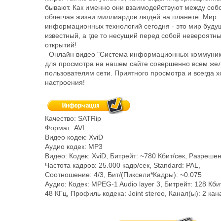
бывают. Как именно они взаимодействуют между соб
облегчая жизни миллиардов людей на планете. Мир
информационных технологий сегодня - это мир будущ
известный, а где то несущий перед собой невероятн
открытий!
Онлайн видео "Система информационных коммуник
для просмотра на нашем сайте совершенно всем ж
пользователям сети. Приятного просмотра и всегда 
настроения!
Качество: SATRip
Формат: AVI
Видео кодек: XviD
Аудио кодек: MP3
Видео: Кодек: XviD, Битрейт: ~780 Кбит/сек, Разреше
Частота кадров: 25.000 кадр/сек, Standard: PAL,
Соотношение: 4/3, Бит/(Пиксели*Кадры): ~0.075
Аудио: Кодек: MPEG-1 Audio layer 3, Битрейт: 128 Кбит
48 КГц, Профиль кодека: Joint stereo, Канал(ы): 2 ка