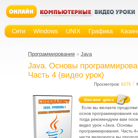
Сети
Windows
UNIX
Графика
Казин
Еще
Программирование
»
Java
Java. Основы программирова
Часть 4 (видео урок)
/
Просмотров:
6275
Если вы желаете продолжит
основ программирования на
тогда рекомендуем вам пос
видео урок «Java. Основы
программирования. Часть 4»
части видеокурса вы продол