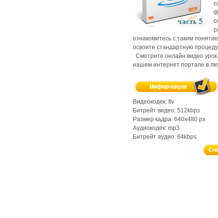
с
ф
с
р
ознакомитесь с таким понятием
освоите стандартную процеду
Смотрите онлайн видео урок 
нашем интернет портале в люб
Видеокодек: flv
Битрейт видео: 512kbps
Размер кадра: 640x480 px
Аудиокодек: mp3
Битрейт аудио: 64kbps