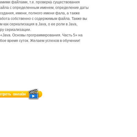
амими файлами, т.е. проверка существования
айла с определенным именем, определение даты
оздания, имени, полного имени фала, а также
абота собственно с содержимым файла. Также вы
 как сериализация в Java, о ее роли в Java,
ру сериализации.
«Java. Основы программирования. Часть 5» на
ое время суток. Желаем успехов в обучении!