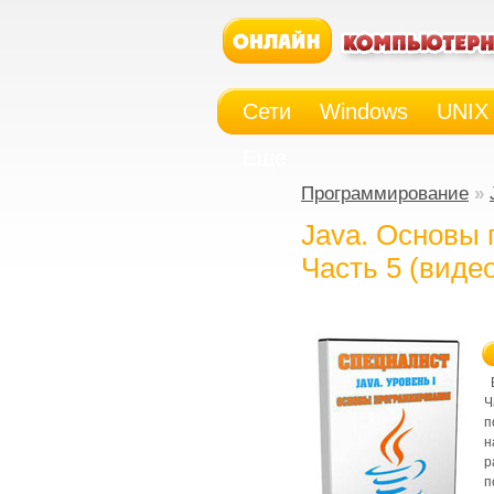
Сети
Windows
UNIX
Еще
Программирование
»
Java. Основы
Часть 5 (видео
В
Ч
п
н
р
п