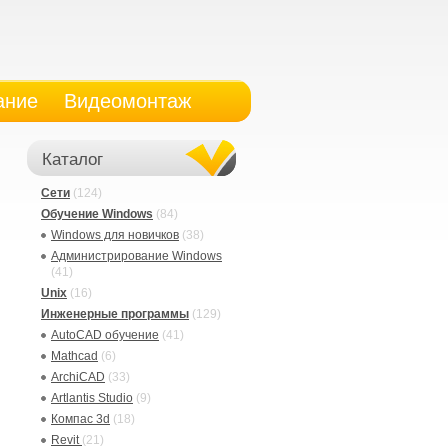
ание
Видеомонтаж
Каталог
Сети
(124)
Обучение Windows
(84)
Windows для новичков
(38)
Администрирование Windows
(41)
Unix
(16)
Инженерные программы
(129)
AutoCAD обучение
(41)
Mathcad
(6)
ArchiCAD
(33)
Artlantis Studio
(9)
Компас 3d
(18)
Revit
(21)