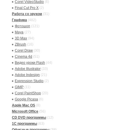
Corel VideoStudio
(6)
Final Cut Pro X
(2)
Работа со звуком
(31)
Графика
(482)
Фотошоп
(121)
Maya
(27)
3D Max
(94)
ZBrush
(16)
Corel Draw
(30)
Cinema 4d
(51)
Видео уроки Flash
(44)
Adobe Illustrator
(33)
Adobe Indesign
(21)
Expression Studio
(2)
GIMP
(11)
Corel PaintShop
(20)
Google Picasa
(6)
Apple Mac OS
(8)
Microsoft Office
(56)
CD DVD программы
(12)
1C программы
(63)
Офисные программы
(39)