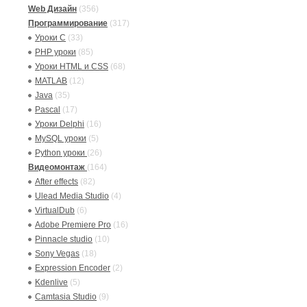
Web Дизайн
(356)
Программирование
(317)
Уроки C
(33)
PHP уроки
(85)
Уроки HTML и CSS
(68)
MATLAB
(12)
Java
(35)
Pascal
(17)
Уроки Delphi
(16)
MySQL уроки
(5)
Python уроки
(26)
Видеомонтаж
(164)
After effects
(82)
Ulead Media Studio
(4)
VirtualDub
(6)
Adobe Premiere Pro
(16)
Pinnacle studio
(10)
Sony Vegas
(18)
Expression Encoder
(2)
Kdenlive
(5)
Camtasia Studio
(9)