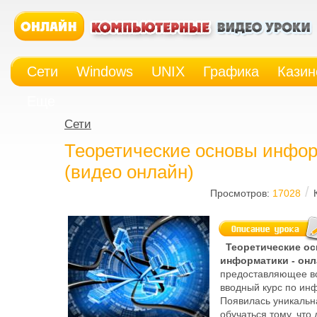
Сети
Windows
UNIX
Графика
Казин
Еще
Сети
Теоретические основы инфо
(видео онлайн)
/
Просмотров:
17028
Теоретические о
информатики - онл
предоставляющее 
вводный курс по ин
Появилась уникальн
обучаться тому, что